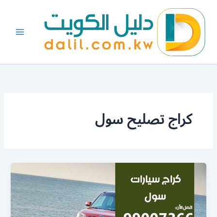
خطي
لى
لمحتوى
كراج تصليح سول