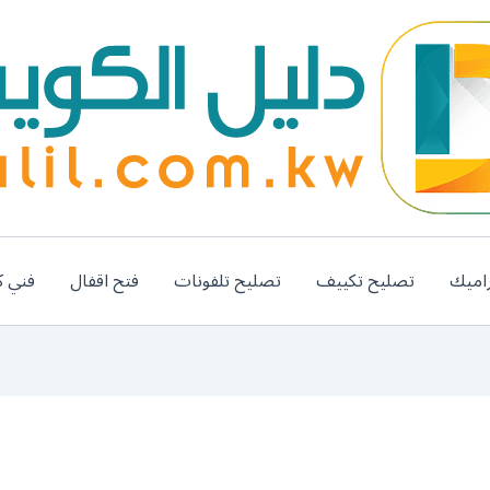
اميك
تصليح تكييف
تصليح تلفونات
فتح اقفال
فني ك