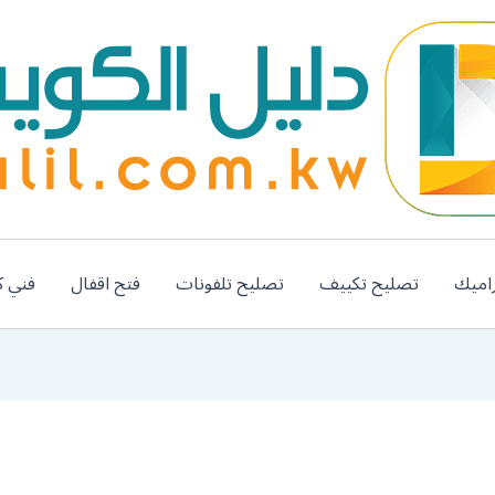
اميك
تصليح تكييف
تصليح تلفونات
فتح اقفال
فني ك