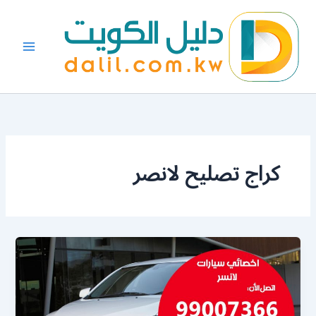
خطي
لى
لمحتوى
كراج تصليح لانصر