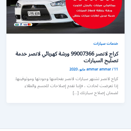
خدمات سيارات
كراج لانصر 99007366 ورشة كهربائي لانصر خدمة
تصليح السيارات
11 مايو، 2020
/
ammar ammar
كراج لانصر تشتهر سيارات لانصر بفخامتها وجودتها وموثوقيتها.
إذا تعرضت لحادث ، فإننا نقدم إصلاحات للجسم والطلاء
لضمان إصلاح سيارتك […]