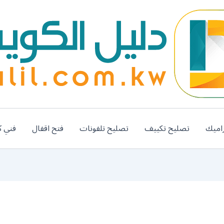
اميك
تصليح تكييف
تصليح تلفونات
فتح اقفال
فني ك