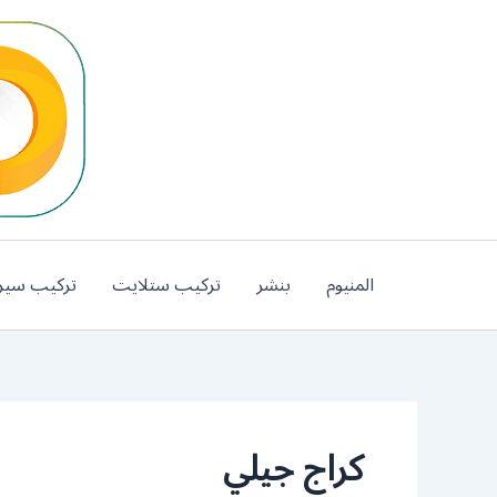
خطي
لى
لمحتوى
المنيوم
بنشر
تركيب ستلايت
تركيب سير
كراج جيلي