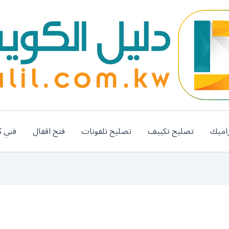
اميك
تصليح تكييف
تصليح تلفونات
فتح اقفال
فني ك