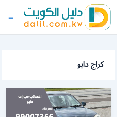
خطي
لى
لمحتوى
كراج دايو