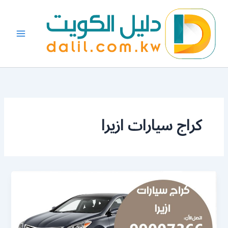
خطي
لى
لمحتوى
كراج سيارات ازيرا