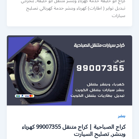
كراج ابو حليفة خدمة كهرباء وبنشر متنقل ابو حليفة, بنجرجي
تبديل تواير ( اطارات) كهرباء وبنشر خدمة كهربائي تصليح
سيارات
بنشر
كراج الصباحية | كراج متنقل 99007355 كهرباء
وبنشر, تصليح السيارت