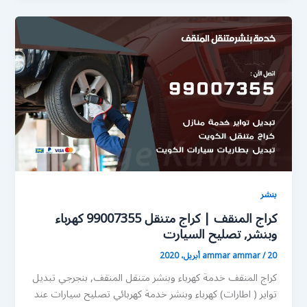
بنشر
كراج المنقف | كراج متنقل 99007355 كهرباء
وبنشر, تصليح السيارت
20 أبريل، 2020
/
ammar ammar
كراج المنقف خدمة كهرباء وبنشر متنقل المنقف, بنجرجي تبديل
تواير ( اطارات) كهرباء وبنشر خدمة كهربائي تصليح سيارات عند