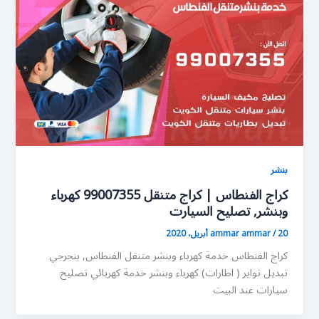
بنشر
كراج الفنطاس | كراج متنقل 99007355 كهرباء
وبنشر, تصليح السيارت
20 أبريل، 2020
/
ammar ammar
كراج الفنطاس خدمة كهرباء وبنشر متنقل الفنطاس, بنجرجي
تبديل تواير ( اطارات) كهرباء وبنشر خدمة كهربائي تصليح
سيارات عند البيت