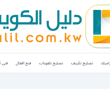
اميك
تصليح تكييف
تصليح تلفونات
فتح اقفال
فني ك