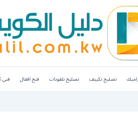
اميك
تصليح تكييف
تصليح تلفونات
فتح اقفال
فني ك