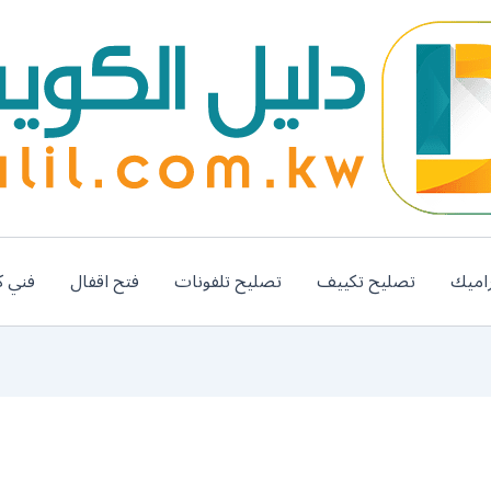
اميك
تصليح تكييف
تصليح تلفونات
فتح اقفال
فني ك