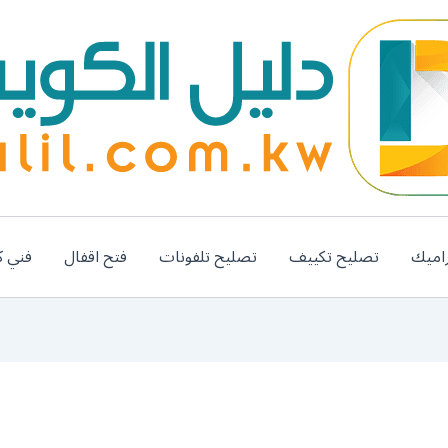
اميك
تصليح تكييف
تصليح تلفونات
فتح اقفال
فني ك