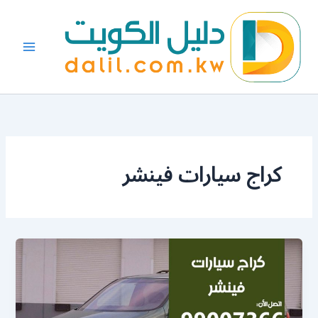
خطي
لى
لمحتوى
كراج سيارات فينشر