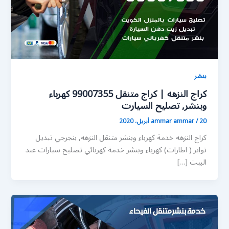
بنشر
كراج النزهه | كراج متنقل 99007355 كهرباء
وبنشر, تصليح السيارت
20 أبريل، 2020
/
ammar ammar
كراج النزهه خدمة كهرباء وبنشر متنقل النزهه, بنجرجي تبديل
تواير ( اطارات) كهرباء وبنشر خدمة كهربائي تصليح سيارات عند
البيت […]