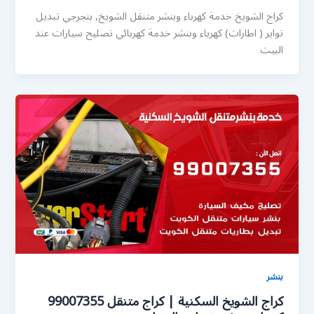
كراج الشويخ خدمة كهرباء وبنشر متنقل الشويخ, بنجرجي تبديل
تواير ( اطارات) كهرباء وبنشر خدمة كهربائي تصليح سيارات عند
البيت
بنشر
كراج الشويخ السكنية | كراج متنقل 99007355