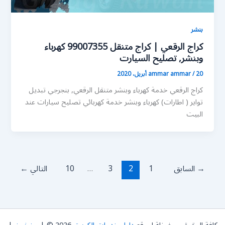
بنشر
كراج الرقعي | كراج متنقل 99007355 كهرباء
وبنشر, تصليح السيارت
20 أبريل، 2020
/
ammar ammar
كراج الرقعي خدمة كهرباء وبنشر متنقل الرقعي, بنجرجي تبديل
تواير ( اطارات) كهرباء وبنشر خدمة كهربائي تصليح سيارات عند
البيت
→
السابق
1
2
3
…
10
التالي
←