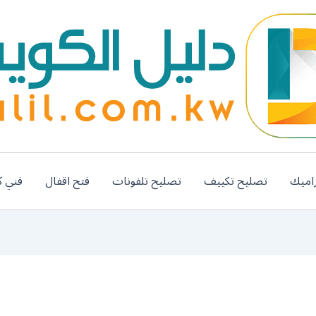
اميك
تصليح تكييف
تصليح تلفونات
فتح اقفال
فني ك