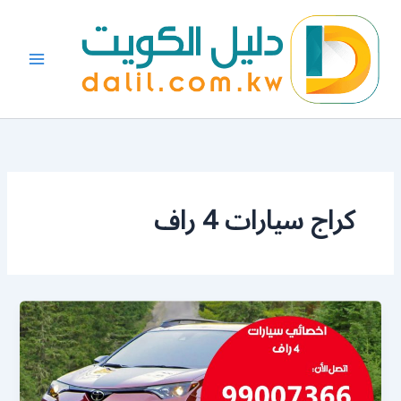
خطي
لى
لمحتوى
كراج سيارات 4 راف