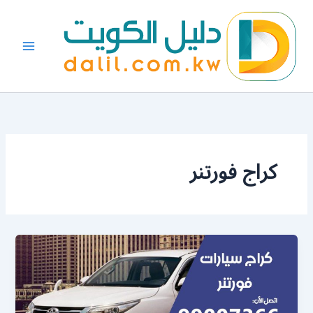
خطي
لى
لمحتوى
كراج فورتنر