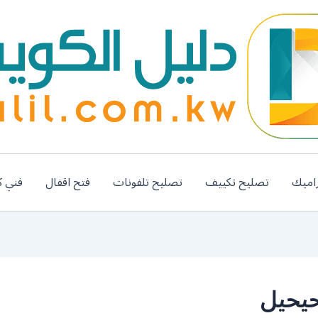
اميك
تصليح تكييف
تصليح تلفونات
فتح اقفال
فني ك
حيحيل