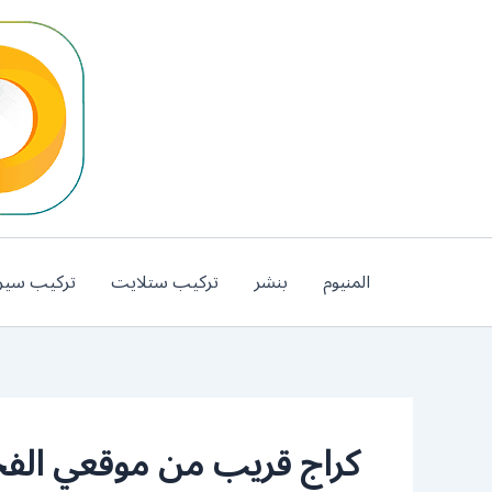
خطي
لى
لمحتوى
المنيوم
بنشر
تركيب ستلايت
تركيب سير
كراج قريب من موقعي الف