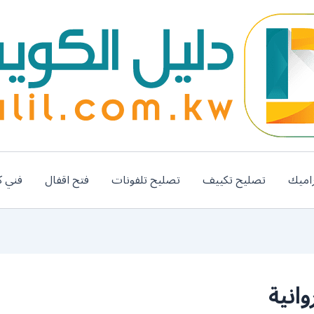
اميك
تصليح تكييف
تصليح تلفونات
فتح اقفال
فني ك
انية