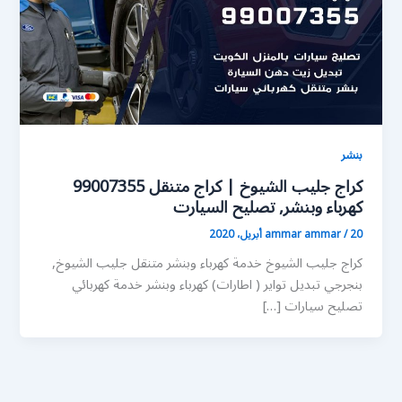
بنشر
كراج جليب الشيوخ | كراج متنقل 99007355
كهرباء وبنشر, تصليح السيارت
20 أبريل، 2020
/
ammar ammar
كراج جليب الشيوخ خدمة كهرباء وبنشر متنقل جليب الشيوخ,
بنجرجي تبديل تواير ( اطارات) كهرباء وبنشر خدمة كهربائي
تصليح سيارات […]