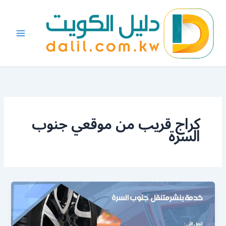
خطي
لى
لمحتوى
كراج قريب من موقعي جنوب
السرة