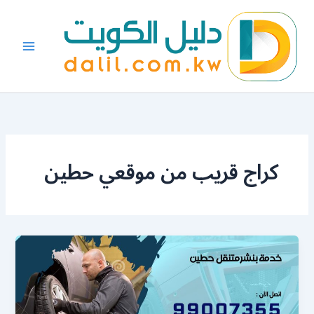
خطي
لى
لمحتوى
كراج قريب من موقعي حطين