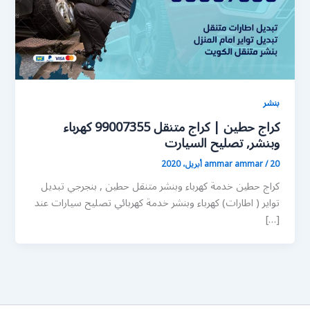
بنشر
كراج حطين | كراج متنقل 99007355 كهرباء
وبنشر, تصليح السيارت
20 أبريل، 2020
/
ammar ammar
كراج حطين خدمة كهرباء وبنشر متنقل حطين , بنجرجي تبديل
تواير ( اطارات) كهرباء وبنشر خدمة كهربائي تصليح سيارات عند
[…]