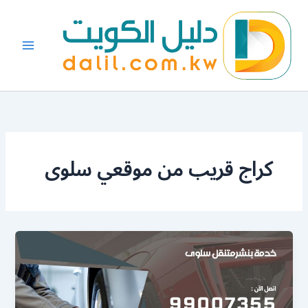
خطي
لى
لمحتوى
كراج قريب من موقعي سلوى