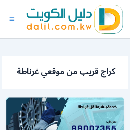
خطي
لى
لمحتوى
كراج قريب من موقعي غرناطة