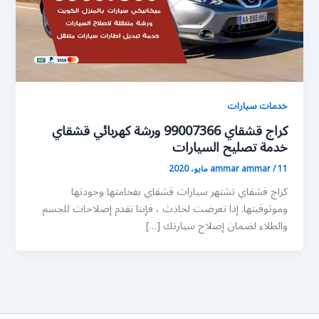
خدمات سيارات
كراج قشقاي 99007366 ورشة كهربائي قشقاي
خدمة تصليح السيارات
11 مايو، 2020
/
ammar ammar
كراج قشقاي تشتهر سيارات قشقاي بفخامتها وجودتها
وموثوقيتها. إذا تعرضت لحادث ، فإننا نقدم إصلاحات للجسم
والطلاء لضمان إصلاح سيارتك […]