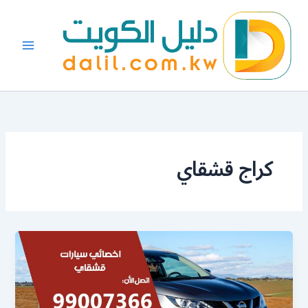
خطي
لى
لمحتوى
كراج قشقاي