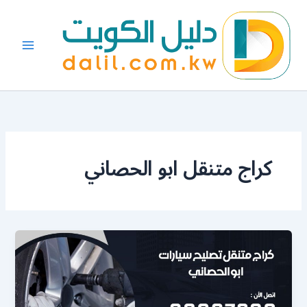
خطي
لى
لمحتوى
كراج متنقل ابو الحصاني