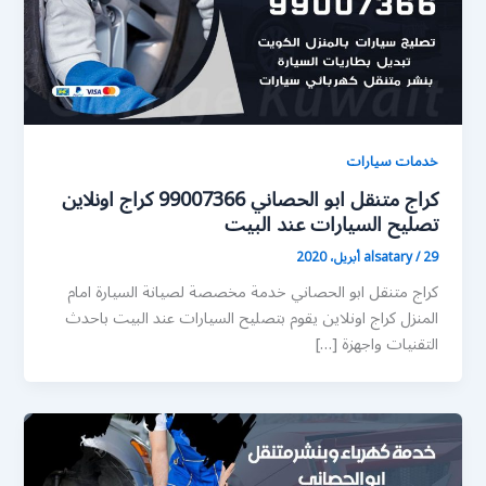
خدمات سيارات
كراج متنقل ابو الحصاني 99007366 كراج اونلاين
تصليح السيارات عند البيت
29 أبريل، 2020
/
alsatary
كراج متنقل ابو الحصاني خدمة مخصصة لصيانة السيارة امام
المنزل كراج اونلاين يقوم بتصليح السيارات عند البيت باحدث
التقنيات واجهزة […]