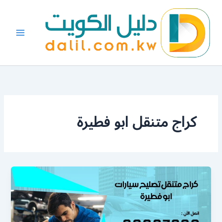
خطي
لى
لمحتوى
كراج متنقل ابو فطيرة