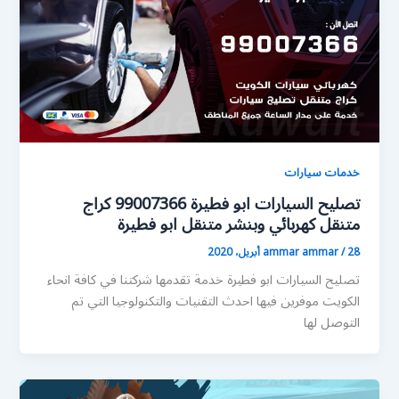
خدمات سيارات
تصليح السيارات ابو فطيرة 99007366 كراج
متنقل كهربائي وبنشر متنقل ابو فطيرة
28 أبريل، 2020
/
ammar ammar
تصليح السيارات ابو فطيرة خدمة تقدمها شركتنا في كافة انحاء
الكويت موفرين فيها احدث التقنيات والتكنولوجيا التي تم
التوصل لها