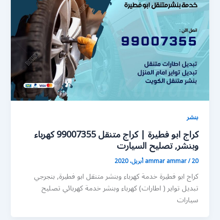
بنشر
كراج ابو فطيرة | كراج متنقل 99007355 كهرباء
وبنشر, تصليح السيارت
20 أبريل، 2020
/
ammar ammar
كراج ابو فطيرة خدمة كهرباء وبنشر متنقل ابو فطيرة, بنجرجي
تبديل تواير ( اطارات) كهرباء وبنشر خدمة كهربائي تصليح
سيارات