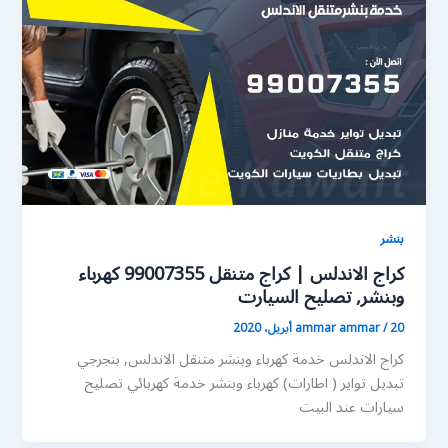
بنشر
كراج الاندلس | كراج متنقل 99007355 كهرباء
وبنشر, تصليح السيارت
20 أبريل، 2020
/
ammar ammar
كراج الاندلس خدمة كهرباء وبنشر متنقل الاندلس, بنجرجي
تبديل تواير ( اطارات) كهرباء وبنشر خدمة كهربائي تصليح
سيارات عند البيت