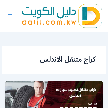
خطي
لى
لمحتوى
كراج متنقل الاندلس