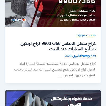
خدمات سيارات
كراج متنقل الاندلس 99007366 كراج اونلاين
تصليح السيارات عند البيت
29 أبريل، 2020
/
alsatary
كراج متنقل الاندلس خدمة مخصصة لصيانة السيارة امام
المنزل كراج اونلاين يقوم بتصليح السيارات عند البيت باحدث
التقنيات واجهزة الفحص […]