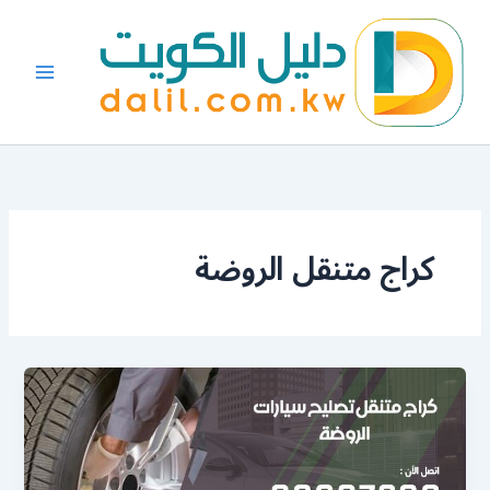
خطي
لى
لمحتوى
كراج متنقل الروضة