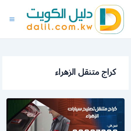
خطي
لى
لمحتوى
كراج متنقل الزهراء