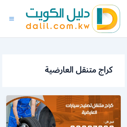
خطي
لى
لمحتوى
كراج متنقل العارضية