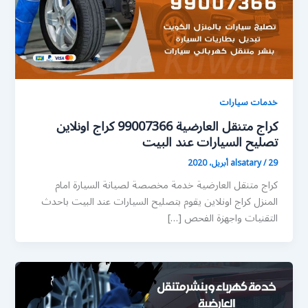
خدمات سيارات
كراج متنقل العارضية 99007366 كراج اونلاين
تصليح السيارات عند البيت
29 أبريل، 2020
/
alsatary
كراج متنقل العارضية خدمة مخصصة لصيانة السيارة امام
المنزل كراج اونلاين يقوم بتصليح السيارات عند البيت باحدث
التقنيات واجهزة الفحص […]