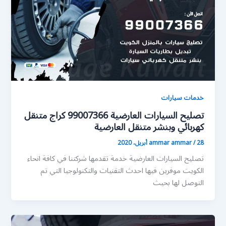
خدمات سيارات
تصليح السيارات العارضية 99007366 كراج متنقل
كهربائي وبنشر متنقل العارضية
28 أبريل، 2020
/
ammar ammar
تصليح السيارات العارضية خدمة تقدمها شركتنا في كافة انحاء
الكويت موفرين فيها احدث التقنيات والتكنولوجيا التي تم
التوصل لها بحيث