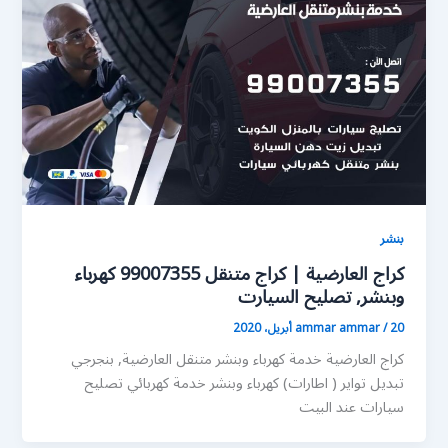
بنشر
كراج العارضية | كراج متنقل 99007355 كهرباء
وبنشر, تصليح السيارت
20 أبريل، 2020
/
ammar ammar
كراج العارضية خدمة كهرباء وبنشر متنقل العارضية, بنجرجي
تبديل تواير ( اطارات) كهرباء وبنشر خدمة كهربائي تصليح
سيارات عند البيت