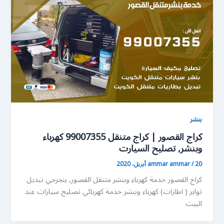
بنشر
كراج القصور | كراج متنقل 99007355 كهرباء
وبنشر, تصليح السيارت
20 أبريل، 2020
/
ammar ammar
كراج القصور خدمة كهرباء وبنشر متنقل القصور, بنجرجي تبديل
تواير ( اطارات) كهرباء وبنشر خدمة كهربائي تصليح سيارات عند
البيت