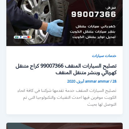
خدمات سيارات
تصليح السيارات المنقف 99007366 كراج متنقل
كهربائي وبنشر متنقل المنقف
28 أبريل، 2020
/
ammar ammar
تصليح السيارات المنقف خدمة تقدمها شركتنا في كافة انحاء
الكويت موفرين فيها احدث التقنيات والتكنولوجيا التي تم
التوصل لها بحيث