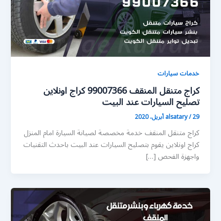
خدمات سيارات
كراج متنقل المنقف 99007366 كراج اونلاين
تصليح السيارات عند البيت
29 أبريل، 2020
/
alsatary
كراج متنقل المنقف خدمة مخصصة لصيانة السيارة امام المنزل
كراج اونلاين يقوم بتصليح السيارات عند البيت باحدث التقنيات
واجهزة الفحص […]