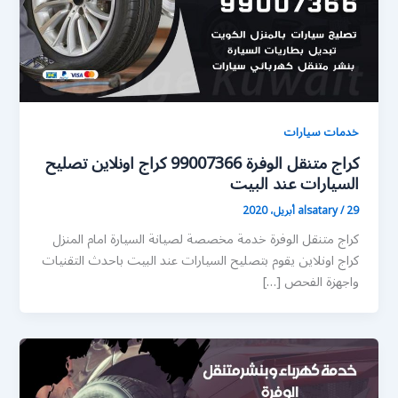
خدمات سيارات
كراج متنقل الوفرة 99007366 كراج اونلاين تصليح
السيارات عند البيت
29 أبريل، 2020
/
alsatary
كراج متنقل الوفرة خدمة مخصصة لصيانة السيارة امام المنزل
كراج اونلاين يقوم بتصليح السيارات عند البيت باحدث التقنيات
واجهزة الفحص […]