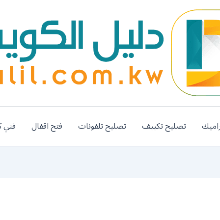
اميك
تصليح تكييف
تصليح تلفونات
فتح اقفال
فني ك