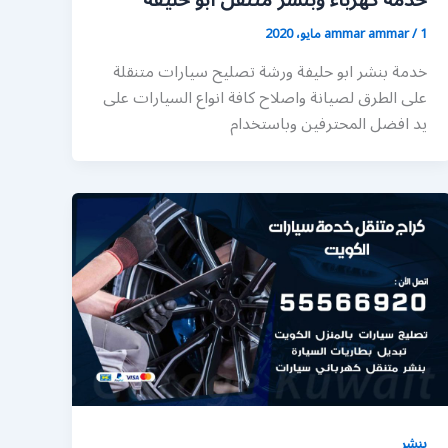
خدمة كهرباء وبنشر متنقل ابو حليفة
1 مايو، 2020
/
ammar ammar
خدمة بنشر ابو حليفة ورشة تصليح سيارات متنقلة
على الطرق لصيانة واصلاح كافة انواع السيارات على
يد افضل المحترفين وباستخدام
بنشر