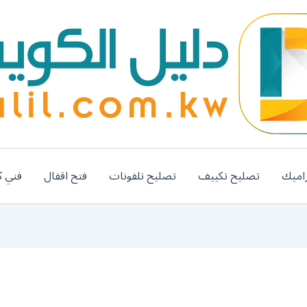
اميك
تصليح تكييف
تصليح تلفونات
فتح اقفال
فني ك