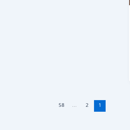
58
…
2
1