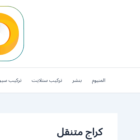
خطي
لى
لمحتوى
المنيوم
بنشر
تركيب ستلايت
تركيب سير
كراج متنقل