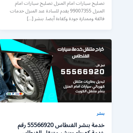
تصليح سيارات امام المنزل تصليح سيارات امام
المنزل 99007355 يقدم للسادة عند المنزل خدمات
فائقة وممتازة جودة وكفاءة أيضا. بنشر […]
بنشر
خدمة بنشر الفنطاس 55566920 رقم