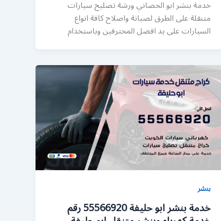
خدمة بنشر ابو الحصاني ورشة تصليح سيارات
متنقلة على الطرق لصيانة واصلاح كافة انواع
السيارات على يد افضل المحترفين وباستخدام
بنشر
خدمة بنشر ابو حليفة 55566920 رقم