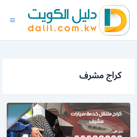
خطي
لى
لمحتوى
كراج مشرف