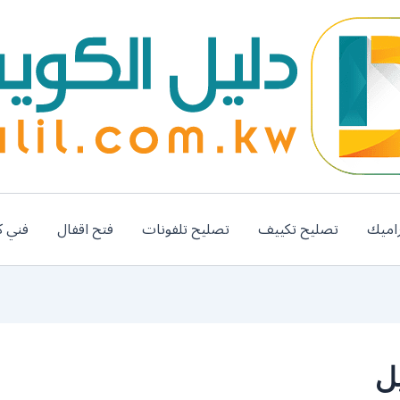
اميك
تصليح تكييف
تصليح تلفونات
فتح اقفال
فني ك
ل