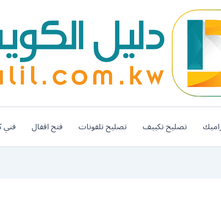
اميك
تصليح تكييف
تصليح تلفونات
فتح اقفال
فني ك