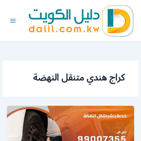
خطي
لى
لمحتوى
كراج هندي متنقل النهضة