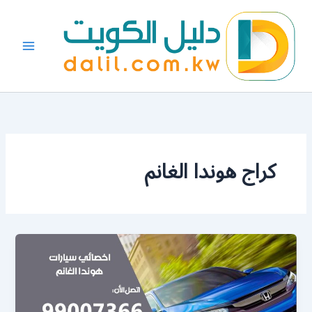
خطي
لى
لمحتوى
كراج هوندا الغانم