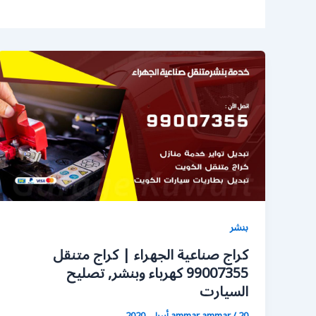
بنشر
كراج صناعية الجهراء | كراج متنقل
99007355 كهرباء وبنشر, تصليح
السيارت
20 أبريل، 2020
/
ammar ammar