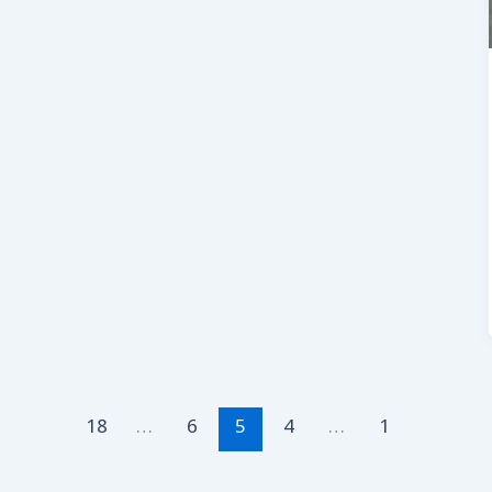
18
…
6
5
4
…
1