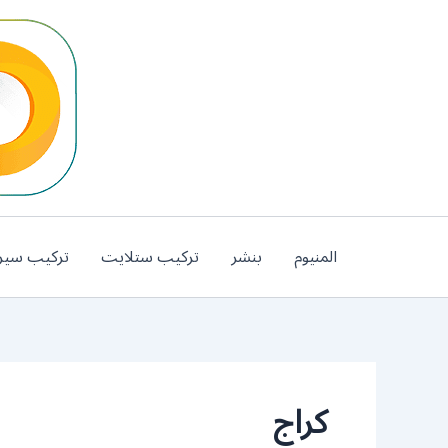
خطي
لى
لمحتوى
المنيوم
بنشر
تركيب ستلايت
تركيب سير
كراج