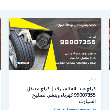
بنشر
كراج عبد الله المبارك | كراج متنقل
99007355 كهرباء وبنشر, تصليح
السيارت
20 أبريل، 2020
/
ammar ammar