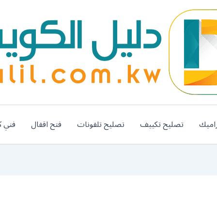
اميك
تصليح تكييف
تصليح تلفونات
فتح اقفال
فني ك