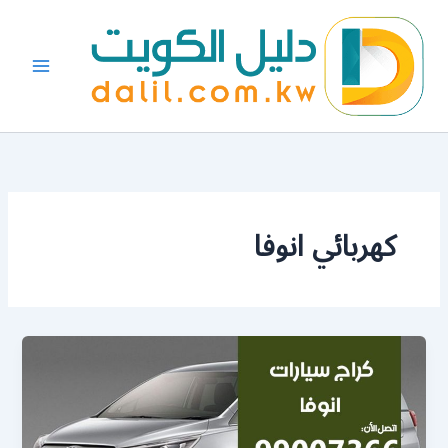
خطي
لى
لمحتوى
كهربائي انوفا