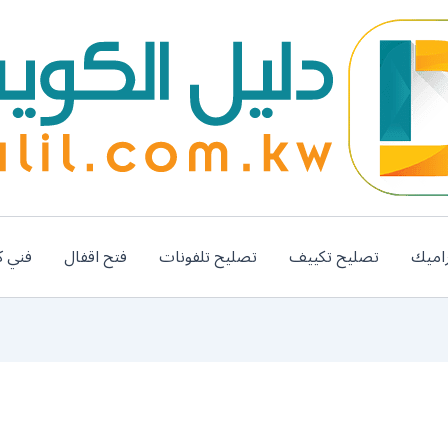
اميك
تصليح تكييف
تصليح تلفونات
فتح اقفال
فني ك