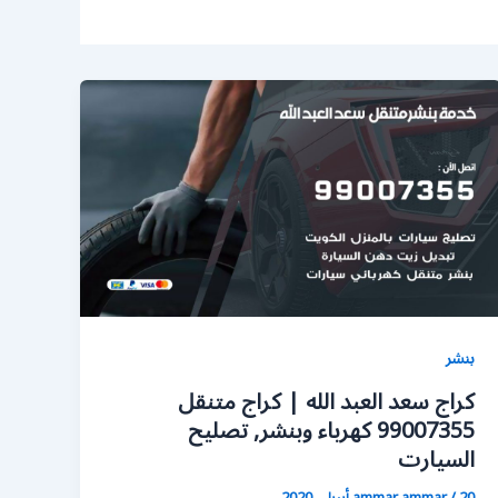
بنشر
كراج سعد العبد الله | كراج متنقل
99007355 كهرباء وبنشر, تصليح
السيارت
20 أبريل، 2020
/
ammar ammar