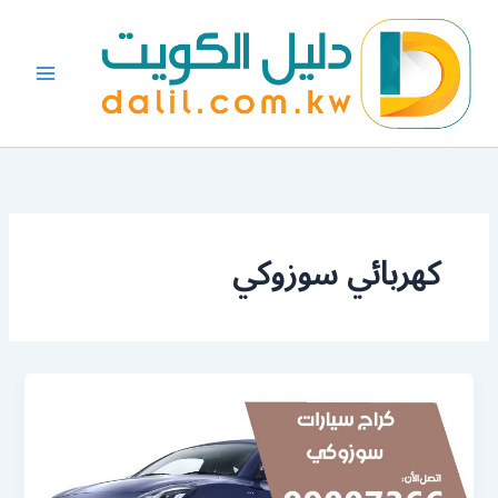
خطي
لى
لمحتوى
كهربائي سوزوكي