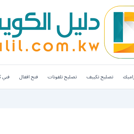
اميك
تصليح تكييف
تصليح تلفونات
فتح اقفال
فني ك