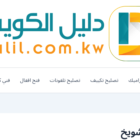
اميك
تصليح تكييف
تصليح تلفونات
فتح اقفال
فني ك
شويخ