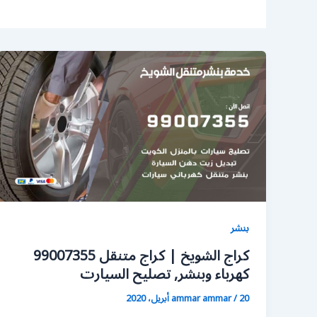
بنشر
كراج الشويخ | كراج متنقل 99007355
كهرباء وبنشر, تصليح السيارت
20 أبريل، 2020
/
ammar ammar