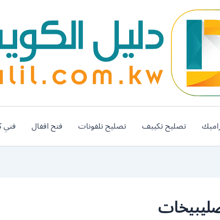
اميك
تصليح تكييف
تصليح تلفونات
فتح اقفال
فني ك
صليبيخات