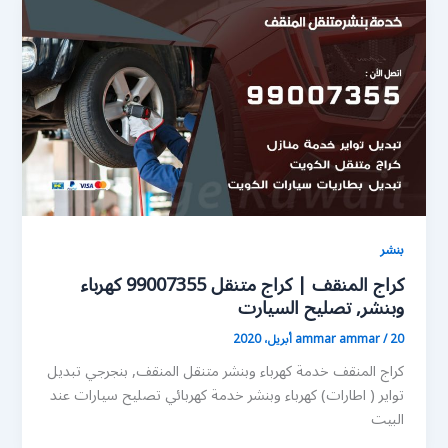
بنشر
كراج المنقف | كراج متنقل 99007355 كهرباء
وبنشر, تصليح السيارت
20 أبريل، 2020
/
ammar ammar
كراج المنقف خدمة كهرباء وبنشر متنقل المنقف, بنجرجي تبديل
تواير ( اطارات) كهرباء وبنشر خدمة كهربائي تصليح سيارات عند
البيت